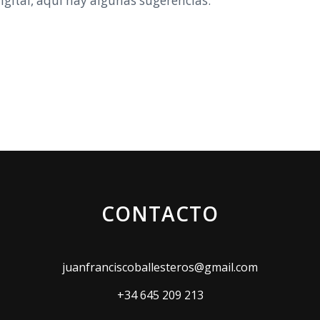
igital, aquí hay algunas sugerencias:
CONTACTO
juanfranciscoballesteros@gmail.com
+34 645 209 213