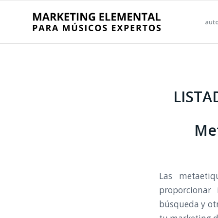
aut
LISTA
Met
Las metaetiq
proporcionar
búsqueda y otro