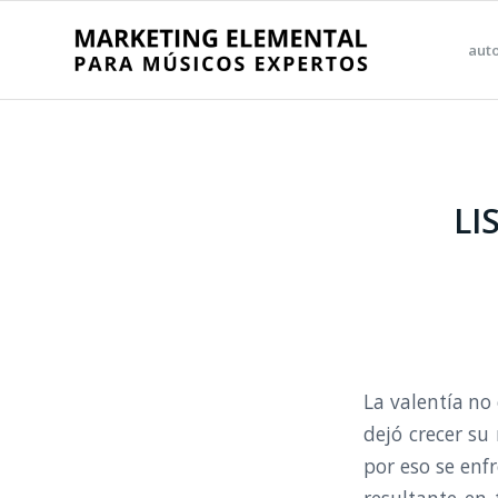
aut
LI
La valentía no
dejó crecer su
por eso se enf