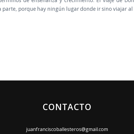
términos de enseñanza y crecimiento. El viaje de Do
 parte, porque hay ningún lugar donde ir sino viajar al
CONTACTO
juanfranciscoballesteros@gmail.com